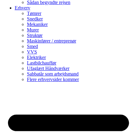
Sådan begyndte rejsen
Erhverv
Tømrer
Snedker
Mekaniker
Murer
Struktør
Maskinfører / entreprenør
Smed
VVS
Elektriker
Lastbilchauffør
Ufaglært Håndværker
Sabbatår som arbejdsmand
Flere erhvervsider kommer