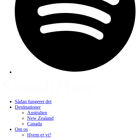
Sådan fungerer det
Destinationer
Australien
New Zealand
Canada
Om os
Hvem er vi?