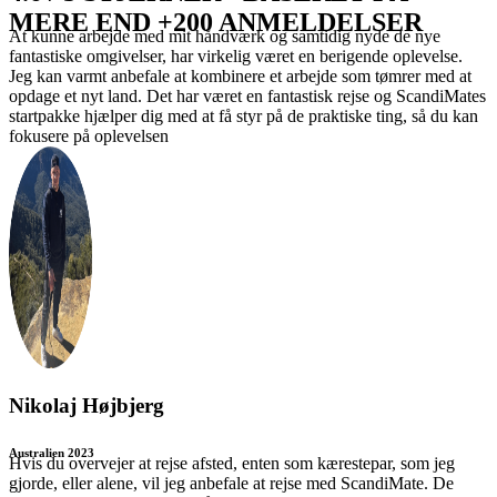
MERE END +200 ANMELDELSER
At kunne arbejde med mit håndværk og samtidig nyde de nye
fantastiske omgivelser, har virkelig været en berigende oplevelse.
Jeg kan varmt anbefale at kombinere et arbejde som tømrer med at
opdage et nyt land. Det har været en fantastisk rejse og ScandiMates
startpakke hjælper dig med at få styr på de praktiske ting, så du kan
fokusere på oplevelsen
Nikolaj Højbjerg
Australien 2023
Hvis du overvejer at rejse afsted, enten som kærestepar, som jeg
gjorde, eller alene, vil jeg anbefale at rejse med ScandiMate. De