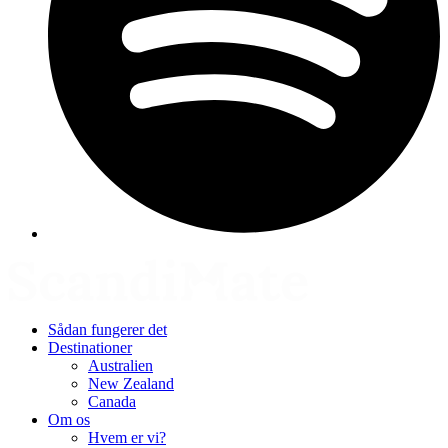
Sådan fungerer det
Destinationer
Australien
New Zealand
Canada
Om os
Hvem er vi?