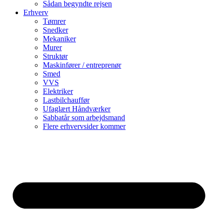
Sådan begyndte rejsen
Erhverv
Tømrer
Snedker
Mekaniker
Murer
Struktør
Maskinfører / entreprenør
Smed
VVS
Elektriker
Lastbilchauffør
Ufaglært Håndværker
Sabbatår som arbejdsmand
Flere erhvervsider kommer